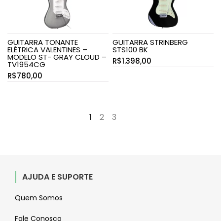
GUITARRA TONANTE
GUITARRA STRINBERG
ELÉTRICA VALENTINES –
STS100 BK
MODELO ST- GRAY CLOUD –
R$
1.398,00
TV1954CG
R$
780,00
1
2
3
→
AJUDA E SUPORTE
Quem Somos
Fale Conosco