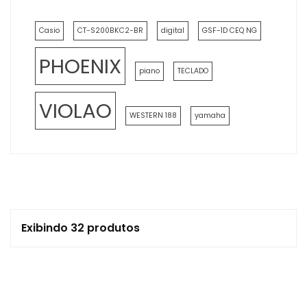
Casio
CT-S200BKC2-BR
digital
GSF-1D CEQ NG
PHOENIX
piano
TECLADO
VIOLAO
WESTERN 188
yamaha
Exibindo 32 produtos