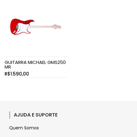
era:
é:
R$640,00.
R$550,00
GUITARRA MICHAEL GMS250
MR
R$
1.590,00
AJUDA E SUPORTE
Quem Somos