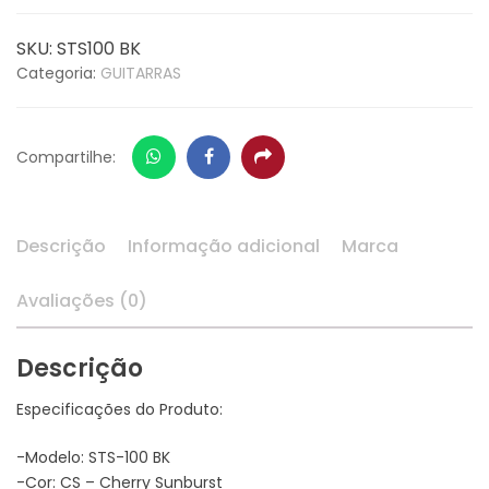
SKU:
STS100 BK
Categoria:
GUITARRAS
Whatsapp
Facebook
Share
Compartilhe:
Descrição
Informação adicional
Marca
Avaliações (0)
Descrição
Especificações do Produto:
-Modelo: STS-100 BK
-Cor: CS – Cherry Sunburst