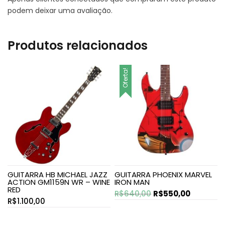
podem deixar uma avaliação.
Produtos relacionados
Oferta!
GUITARRA HB MICHAEL JAZZ
GUITARRA PHOENIX MARVEL
ACTION GM1159N WR – WINE
IRON MAN
RED
O
O
R$
640,00
R$
550,00
R$
1.100,00
preço
preço
original
atual