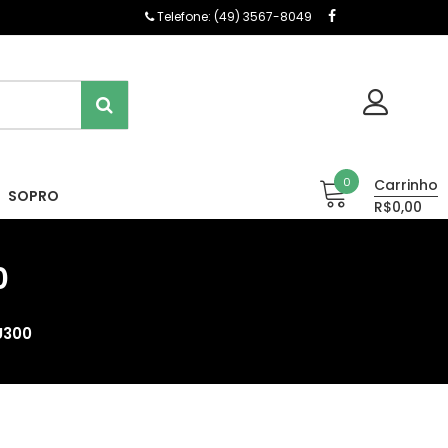
Telefone: (49) 3567-8049
0
Carrinho
SOPRO
R$0,00
0
U300