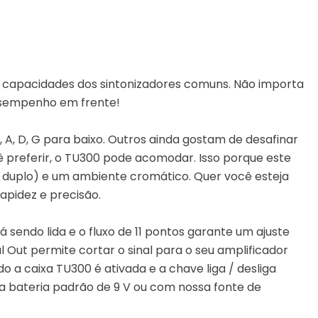
s capacidades dos sintonizadores comuns. Não importa
desempenho em frente!
 E, A, D, G para baixo. Outros ainda gostam de desafinar
ê preferir, o TU300 pode acomodar. Isso porque este
no duplo) e um ambiente cromático. Quer você esteja
rapidez e precisão.
 sendo lida e o fluxo de 11 pontos garante um ajuste
l Out permite cortar o sinal para o seu amplificador
 a caixa TU300 é ativada e a chave liga / desliga
a bateria padrão de 9 V ou com nossa fonte de