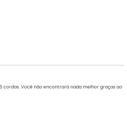
p
cebook
u 6 cordas. Você não encontrará nada melhor graças ao