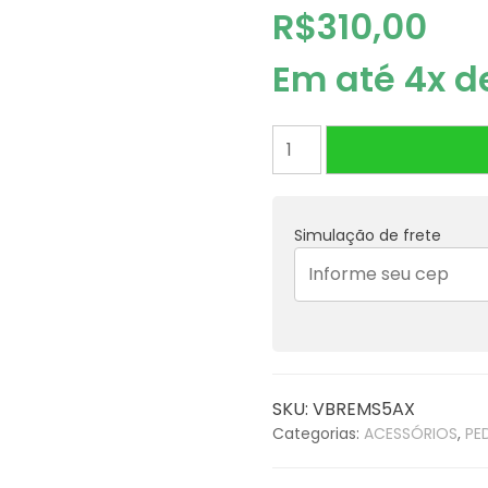
R$
310,00
Em até 4x 
PEDAL
BEHRINGER
TUNER
TU300
Simulação de frete
quantidade
SKU:
VBREMS5AX
Categorias:
ACESSÓRIOS
,
PE