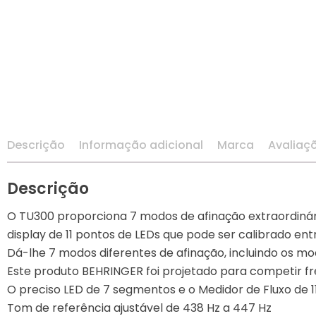
FONES DE OUVIDO
GAITAS
GUITARRAS
ILUMINAÇAO
Descrição
Informação adicional
Marca
Avaliaç
INTERFACES
Descrição
MAQUINA DE FUMAÇA
O TU300 proporciona 7 modos de afinação extraordinár
MESA DE SOM
display de 11 pontos de LEDs que pode ser calibrado en
Dá-lhe 7 modos diferentes de afinação, incluindo os mo
MICROFONES
Este produto BEHRINGER foi projetado para competir fr
O preciso LED de 7 segmentos e o Medidor de Fluxo de 
MONITOR DE AUDIO
Tom de referência ajustável de 438 Hz a 447 Hz