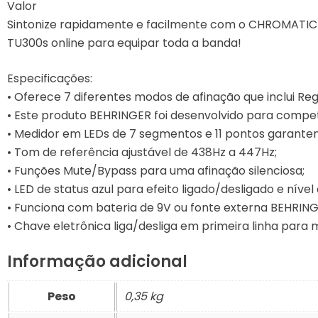
Valor
Sintonize rapidamente e facilmente com o CHROMATIC 
SUPORTES
TU300s online para equipar toda a banda!
TECLADOS
Especificações:
• Oferece 7 diferentes modos de afinação que inclui Reg
TECLAS
• Este produto BEHRINGER foi desenvolvido para compe
• Medidor em LEDs de 7 segmentos e 11 pontos garante
TROMPETE
• Tom de referência ajustável de 438Hz a 447Hz;
• Funções Mute/Bypass para uma afinação silenciosa;
UKULELE
• LED de status azul para efeito ligado/desligado e nível 
• Funciona com bateria de 9V ou fonte externa BEHRI
VIOLÃO
• Chave eletrônica liga/desliga em primeira linha para 
VIOLAS
Informação adicional
VIOLINOS
Peso
0,35 kg