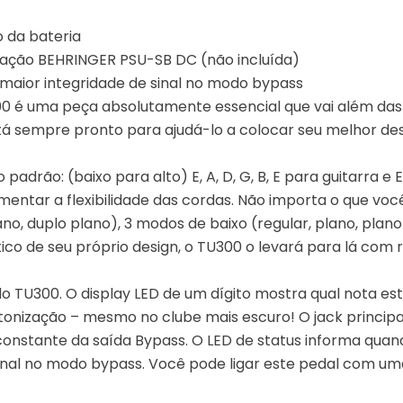
o da bateria
tação BEHRINGER PSU-SB DC (não incluída)
a maior integridade de sinal no modo bypass
300 é uma peça absolutamente essencial que vai além da
stá sempre pronto para ajudá-lo a colocar seu melhor 
o padrão: (baixo para alto) E, A, D, G, B, E para guitarra e
entar a flexibilidade das cordas. Não importa o que voc
lano, duplo plano), 3 modos de baixo (regular, plano, pla
tico de seu próprio design, o TU300 o levará para lá com 
 TU300. O display LED de um dígito mostra qual nota está
intonização – mesmo no clube mais escuro! O jack principa
constante da saída Bypass. O LED de status informa quando
sinal no modo bypass. Você pode ligar este pedal com um