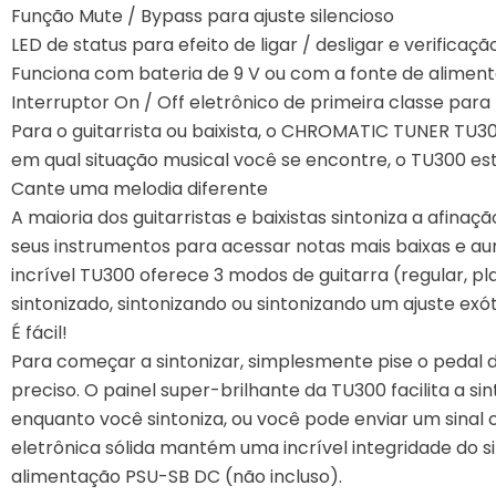
Função Mute / Bypass para ajuste silencioso
PANDEIROS
LED de status para efeito de ligar / desligar e verificaçã
Funciona com bateria de 9 V ou com a fonte de alimen
PEDAL
Interruptor On / Off eletrônico de primeira classe par
Para o guitarrista ou baixista, o CHROMATIC TUNER TU
PEDALEIRAS
em qual situação musical você se encontre, o TU300 e
Cante uma melodia diferente
PERCUSSÃO
A maioria dos guitarristas e baixistas sintoniza a afinaçã
seus instrumentos para acessar notas mais baixas e aum
PIANOS
incrível TU300 oferece 3 modos de guitarra (regular, p
sintonizado, sintonizando ou sintonizando um ajuste exó
PRATO
É fácil!
Para começar a sintonizar, simplesmente pise o pedal do
REBOLO
preciso. O painel super-brilhante da TU300 facilita a s
enquanto você sintoniza, ou você pode enviar um sinal 
SAX
eletrônica sólida mantém uma incrível integridade do 
alimentação PSU-SB DC (não incluso).
SOPRO