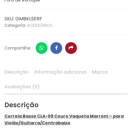
Fora de estoque
SKU:
GMBKLSERF
Categoria:
ACESSÓRIOS
Whatsapp
Facebook
Share
Compartilhe:
Descrição
Informação adicional
Marca
Avaliações (0)
Descrição
Correia Basso CLA-09 Couro Vaqueta Marrom – para
Violão/Guitarra/Contrabaixo