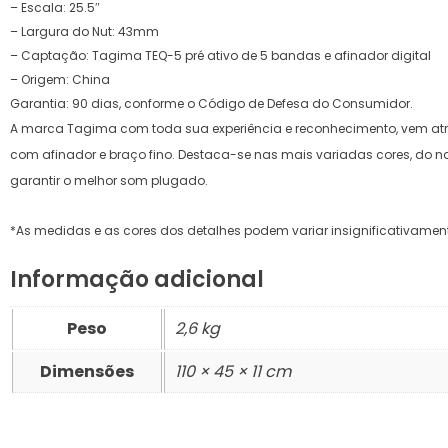
– Escala: 25.5″
PANDEIROS
– Largura do Nut: 43mm
– Captação: Tagima TEQ-5 pré ativo de 5 bandas e afinador digital
PEDAL
– Origem: China
Garantia: 90 dias, conforme o Código de Defesa do Consumidor.
PEDALEIRAS
A marca Tagima com toda sua experiência e reconhecimento, vem atra
com afinador e braço fino. Destaca-se nas mais variadas cores, do na
PERCUSSÃO
garantir o melhor som plugado.
PIANOS
*As medidas e as cores dos detalhes podem variar insignificativame
Informação adicional
PRATO
Peso
2,6 kg
REBOLO
Dimensões
110 × 45 × 11 cm
SAX
SOPRO