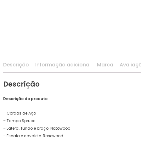
FONES DE OUVIDO
GAITAS
GUITARRAS
ILUMINAÇAO
Descrição
Informação adicional
Marca
Avaliaç
INTERFACES
Descrição
MAQUINA DE FUMAÇA
Descrição do produto
MESA DE SOM
– Cordas de Aço
MICROFONES
– Tampo:Spruce
– Lateral, fundo e braço: Natowood
MONITOR DE AUDIO
– Escala e cavalete: Rosewood