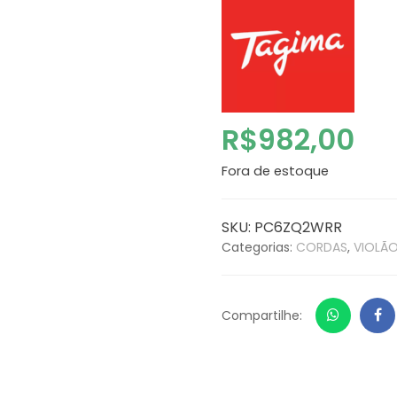
R$
982,00
Fora de estoque
SKU:
PC6ZQ2WRR
Categorias:
CORDAS
,
VIOLÃ
Whatsap
Fa
Compartilhe: