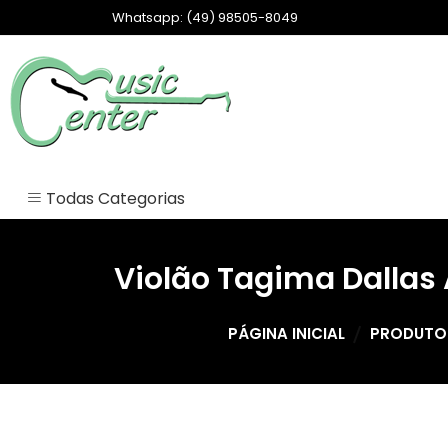
Skip
Whatsapp: (49) 98505-8049
to
content
Loja Music Center
Todas Categorias
Sem categoria
Violão Tagima Dallas
ACESSÓRIOS
ACORDEON
PÁGINA INICIAL
PRODUTO
AMPLIFICADORES
ÁUDIO