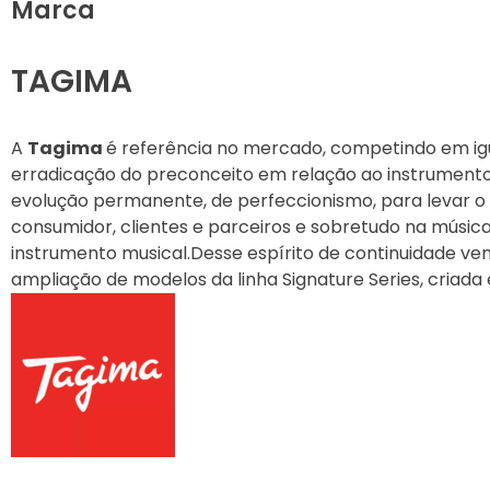
Marca
SUPORTES
TAGIMA
TECLADOS
A
Tagima
é referência no mercado, competindo em ig
TECLAS
erradicação do preconceito em relação ao instrumento m
evolução permanente, de perfeccionismo, para levar o q
TROMPETE
consumidor, clientes e parceiros e sobretudo na músic
instrumento musical.Desse espírito de continuidade ve
UKULELE
ampliação de modelos da linha Signature Series, criad
VIOLÃO
VIOLAS
VIOLINOS