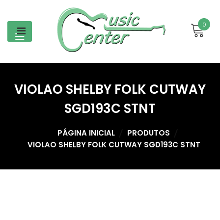
Skip
to
0
content
VIOLAO SHELBY FOLK CUTWAY
SGD193C STNT
PÁGINA INICIAL
PRODUTOS
VIOLAO SHELBY FOLK CUTWAY SGD193C STNT