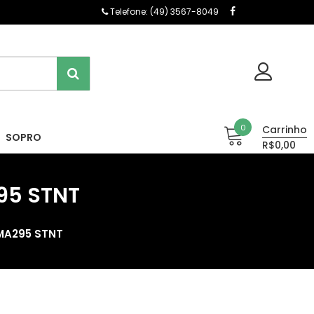
Telefone: (49) 3567-8049
0
Carrinho
SOPRO
R$0,00
95 STNT
MA295 STNT