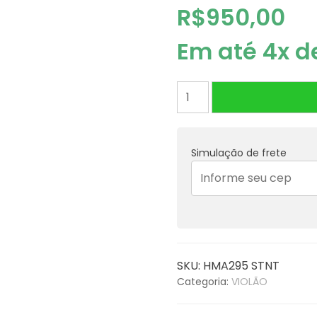
R$
950,00
Em até 4x 
VIOLAO
HOFMA
AUD.
CPT
Simulação de frete
ATIVA
HMA295
STNT
quantidade
SKU:
HMA295 STNT
Categoria:
VIOLÃO