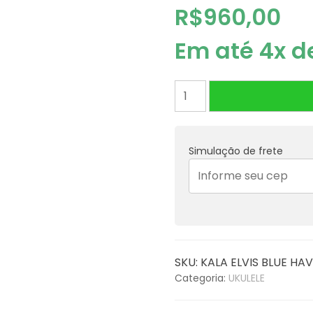
R$
960,00
Em até 4x 
UKULELE
KALA
ELVIS
BLUE
Simulação de frete
HAVAII
LEARN
TO
PLAY
STARTER
KIT
CONCERT
SKU:
KALA ELVIS BLUE HAV
-
Categoria:
UKULELE
KALA-
LTP-