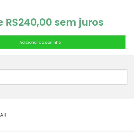
de
R$
240,00
sem juros
Adicionar ao carrinho
AII