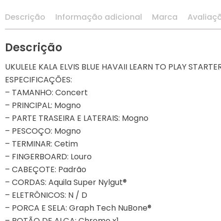
VIOLONCELOS
Descrição
Informação adicional
Marca
Avaliaç
Descrição
UKULELE KALA ELVIS BLUE HAVAII LEARN TO PLAY START
ESPECIFICAÇÕES:
– TAMANHO: Concert
– PRINCIPAL: Mogno
– PARTE TRASEIRA E LATERAIS: Mogno
– PESCOÇO: Mogno
– TERMINAR: Cetim
– FINGERBOARD: Louro
– CABEÇOTE: Padrão
– CORDAS: Aquila Super Nylgut®
– ELETRÔNICOS: N / D
– PORCA E SELA: Graph Tech NuBone®
– BOTÃO DE ALÇA: Chrome x1