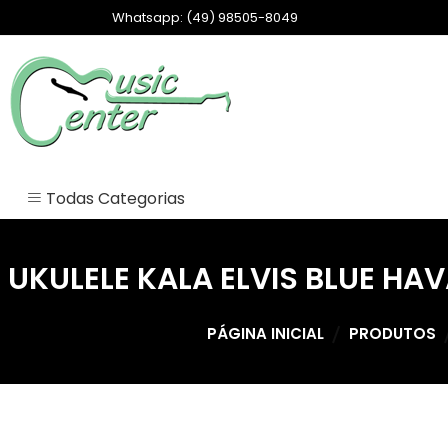
Skip
Whatsapp: (49) 98505-8049
to
content
Loja Music Center
Todas Categorias
Sem categoria
UKULELE KALA ELVIS BLUE HA
ACESSÓRIOS
ACORDEON
PÁGINA INICIAL
PRODUTOS
AMPLIFICADORES
ÁUDIO