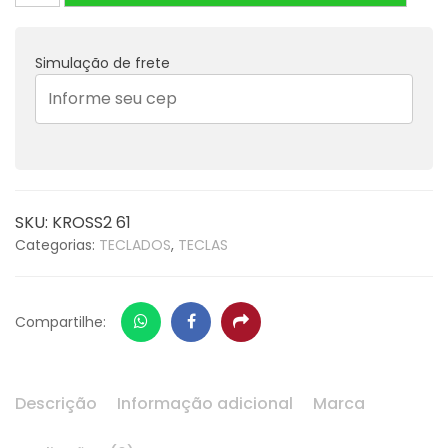
WORKSTATION
KORG
Simulação de frete
KROSS2-
61
quantidade
SKU:
KROSS2 61
Categorias:
TECLADOS
,
TECLAS
Whatsapp
Facebook
Share
Compartilhe:
Descrição
Informação adicional
Marca