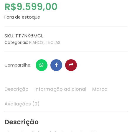
R$
9.599,00
Fora de estoque
SKU:
TT7NK6MCL
Categorias:
PIANOS
,
TECLAS
Whatsapp
Facebook
Share
Compartilhe:
Descrição
Informação adicional
Marca
Avaliações (0)
Descrição