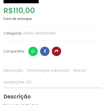
R$
110,00
Fora de estoque
Categorias:
ÁUDIO
,
MICROFONES
Whatsapp
Facebook
Share
Compartilhe:
Descrição
Informação adicional
Marca
Avaliações (0)
Descrição