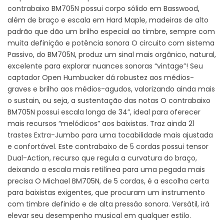
contrabaixo BM705N possui corpo sólido em Basswood,
além de braço e escala em Hard Maple, madeiras de alto
padrão que dão um brilho especial ao timbre, sempre com
muita definição e potência sonora O circuito com sistema
Passivo, do BM705N, produz um sinal mais orgânico, natural,
excelente para explorar nuances sonoras “vintage”! Seu
captador Open Humbucker dá robustez aos médios-
graves e brilho aos médios-agudos, valorizando ainda mais
o sustain, ou seja, a sustentação das notas O contrabaixo
BM705N possui escala longa de 34”, ideal para oferecer
mais recursos “melódicos” aos baixistas. Traz ainda 21
trastes Extra-Jumbo para uma tocabilidade mais ajustada
e confortável. Este contrabaixo de 5 cordas possui tensor
Dual-Action, recurso que regula a curvatura do braço,
deixando a escala mais retilínea para uma pegada mais
precisa O Michael BM705N, de 5 cordas, é a escolha certa
para baixistas exigentes, que procuram um instrumento
com timbre definido e de alta pressão sonora. Versátil, irá
elevar seu desempenho musical em qualquer estilo.