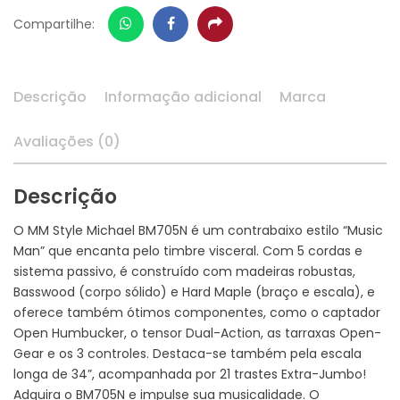
Whatsapp
Facebook
Share
Compartilhe:
Descrição
Informação adicional
Marca
Avaliações (0)
Descrição
O MM Style Michael BM705N é um contrabaixo estilo “Music
Man” que encanta pelo timbre visceral. Com 5 cordas e
sistema passivo, é construído com madeiras robustas,
Basswood (corpo sólido) e Hard Maple (braço e escala), e
oferece também ótimos componentes, como o captador
Open Humbucker, o tensor Dual-Action, as tarraxas Open-
Gear e os 3 controles. Destaca-se também pela escala
longa de 34”, acompanhada por 21 trastes Extra-Jumbo!
Adquira o BM705N e impulse sua musicalidade. O