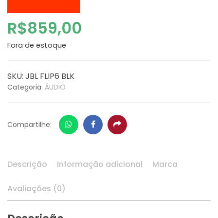
R$
859,00
Fora de estoque
SKU:
JBL FLIP6 BLK
Categoria:
ÁUDIO
Whatsapp
Facebook
Share
Compartilhe:
Descrição
Informação adicional
Marca
Avaliações (0)