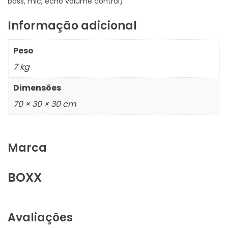
bass, mic, echo volume control)
Informação adicional
Peso
7 kg
Dimensões
70 × 30 × 30 cm
Marca
BOXX
Avaliações